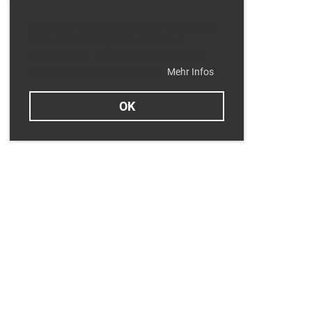
Wir nutzen Cookies auf unserer Website, um
Ihnen den bestmöglichen Service zu
gewährleisten. Derzeit verwenden wir nur
technisch notwendige Cookies.
Mehr Infos
OK
Termine