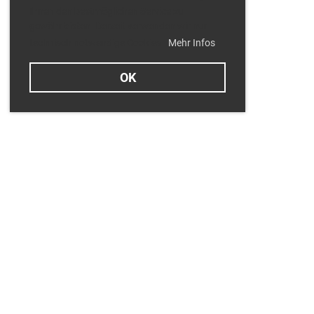
Ihnen den bestmöglichen Service zu
gewährleisten. Derzeit verwenden wir nur
technisch notwendige Cookies.
Mehr Infos
OK
Termine
Dienstag 11.08.2026