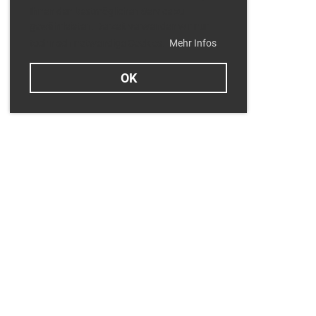
Ihnen den bestmöglichen Service zu
gewährleisten. Derzeit verwenden wir nur
technisch notwendige Cookies.
Mehr Infos
OK
Termine
Dienstag 11.08.2026