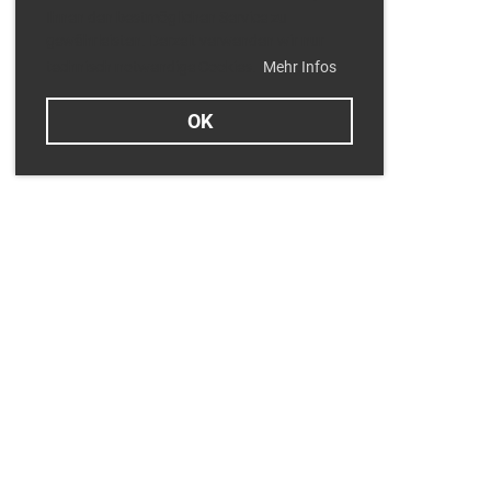
Ihnen den bestmöglichen Service zu
gewährleisten. Derzeit verwenden wir nur
technisch notwendige Cookies.
Mehr Infos
OK
Termine
Dienstag 11.08.2026