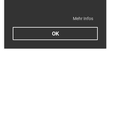
Ihnen den bestmöglichen Service zu
gewährleisten. Derzeit verwenden wir nur
technisch notwendige Cookies.
Mehr Infos
OK
Termine
Dienstag 11.08.2026