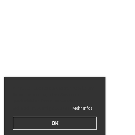
Wir nutzen Cookies auf unserer Website, um
Ihnen den bestmöglichen Service zu
gewährleisten. Derzeit verwenden wir nur
technisch notwendige Cookies.
Mehr Infos
OK