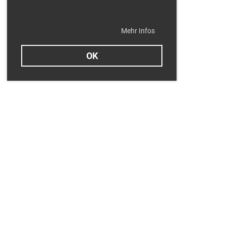
Ihnen den bestmöglichen Service zu
gewährleisten. Derzeit verwenden wir nur
technisch notwendige Cookies.
Mehr Infos
OK
Termine
Dienstag 11.08.2026