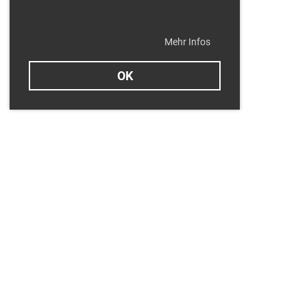
Ihnen den bestmöglichen Service zu
gewährleisten. Derzeit verwenden wir nur
technisch notwendige Cookies.
Mehr Infos
OK
Termine
Dienstag 11.08.2026