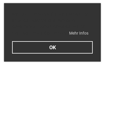
Wir nutzen Cookies auf unserer Website, um
Ihnen den bestmöglichen Service zu
gewährleisten. Derzeit verwenden wir nur
technisch notwendige Cookies.
Mehr Infos
OK